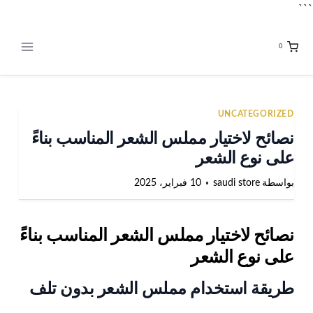
لتجاوز
```
لى
لمحتوى
0
تصفّح
وسوم
المقالات
UNCATEGORIZED
المقال:
نصائح لاختيار مملس الشعر المناسب بناءً
على نوع الشعر
بواسطة
saudi store
10 فبراير، 2025
نصائح لاختيار مملس الشعر المناسب بناءً
على نوع الش
عر
طريقة استخدام مملس الشعر بدون تلف