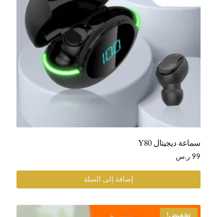
سماعة ديجيتال Y80
99
ر.س
إضافة إلى السلة
تخفيض!