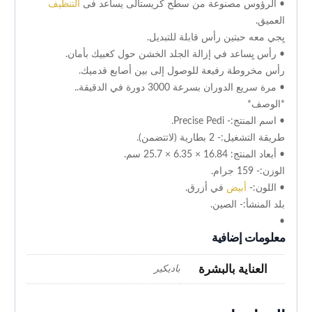
• الرؤوس مصنوعة من سطح كريستالى يساعد فى
التنظيف
العميق.
يِجي معه حبتين رأس قابلة للتبديل.
• رأس يِساعد في إزالة الجلد الخشن حول كعبيك بأمان.
رأس مخروطة رفيعة للوصول إلى بين أصابع قدميك.
• مرة سريع الدوران بسرعة 3000 دورة في الدقيقة..
*الوصف*
• اسم المنتج:- Precise Pedi.
طريقة التشغيل:- 2 بطارية (لاتتضمن).
• أبعاد المنتج: 16.84 × 6.35 × 25.7 سم.
الوزن:- 159 جرام.
• اللون:-
أبيض
في أزرق.
بلد المنشأ:- الصين.
•
معلومات إضافية
العناية بالبشرة
باديكير