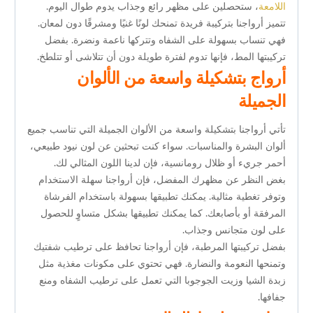
اللامعة
، ستحصلين على مظهر رائع وجذاب يدوم طوال اليوم.
تتميز أرواجنا بتركيبة فريدة تمنحك لونًا غنيًا ومشرقًا دون لمعان.
فهي تنساب بسهولة على الشفاه وتتركها ناعمة ونضرة. بفضل
تركيبتها المط، فإنها تدوم لفترة طويلة دون أن تتلاشى أو تتلطخ.
أرواج بتشكيلة واسعة من الألوان
الجميلة
تأتي أرواجنا بتشكيلة واسعة من الألوان الجميلة التي تناسب جميع
ألوان البشرة والمناسبات. سواء كنت تبحثين عن لون نيود طبيعي،
أحمر جريء أو ظلال رومانسية، فإن لدينا اللون المثالي لك.
بغض النظر عن مظهرك المفضل، فإن أرواجنا سهلة الاستخدام
وتوفر تغطية مثالية. يمكنك تطبيقها بسهولة باستخدام الفرشاة
المرفقة أو بأصابعك. كما يمكنك تطبيقها بشكل متساوٍ للحصول
على لون متجانس وجذاب.
بفضل تركيبتها المرطبة، فإن أرواجنا تحافظ على ترطيب شفتيك
وتمنحها النعومة والنضارة. فهي تحتوي على مكونات مغذية مثل
زبدة الشيا وزيت الجوجوبا التي تعمل على ترطيب الشفاه ومنع
جفافها.