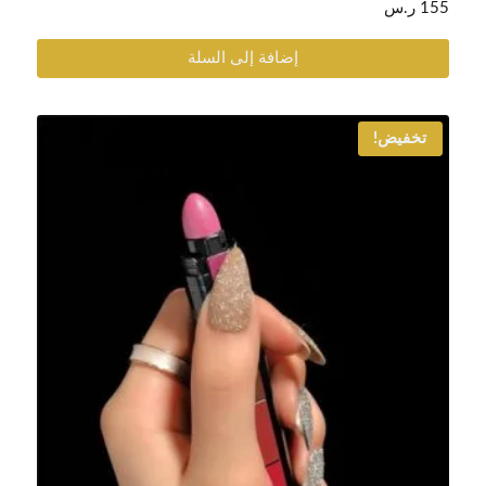
155
ر.س
إضافة إلى السلة
تخفيض!