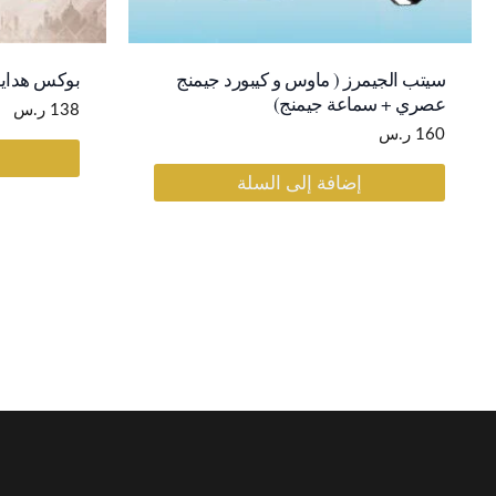
سيتب الجيمرز ( ماوس و كيبورد جيمنج
بوكس هدايا
عصري + سماعة جيمنج)
138
ر.س
160
ر.س
إضافة إلى السلة