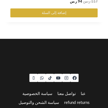
هو:
هو:
117
ر.س
94
ر.س
117 ر.س.
94 ر.س.
إضافة إلى السلة
عنا
تواصل معنا
سياسة الخصوصية
refund returns
سياسة الشحن والتوصيل