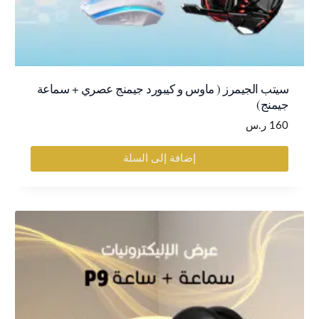
سيتب الجيمرز ( ماوس و كيبورد جيمنج عصري + سماعة
جيمنج)
160
ر.س
إضافة إلى السلة