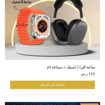
ساعة الترا 2 استيك + سماعة p9
116
ر.س
إضافة إلى السلة