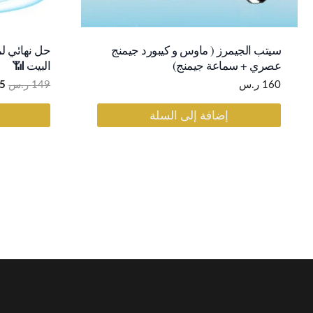
ال
ال
سيتب الجيمرز ( ماوس و كيبورد جيمنج
حل نهائي ل
هو
عصري + سماعة جيمنج)
البيت 📶
149
160
ر.س
149
ر.س
5
إضافة إلى السلة